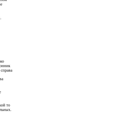
ые
.
ько
конник
 справа
ва
е
кой то
альных.