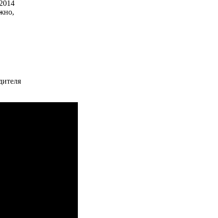
 2014
жно,
дителя