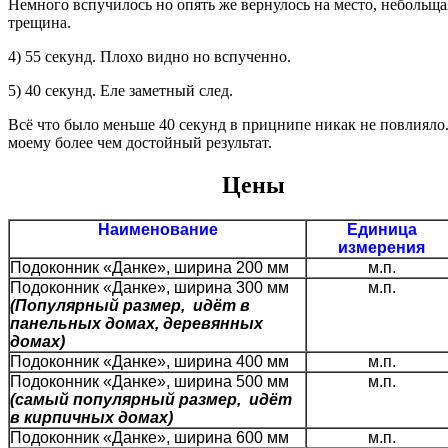
Немного вспучилось но опять же вернулось на место, небольща
трещина.
4) 55 секунд. Плохо видно но вспученно.
5) 40 секунд. Еле заметный след.
Всё что было меньше 40 секунд в прицнипе никак не повлияло
моему более чем достойный результат.
Цены
Наименование
Единица
измерения
Подоконник «Данке», ширина 200 мм
м.п.
Подоконник «Данке», ширина 300 мм
м.п.
(Популярный размер, идёт в
панельных домах, деревянных
домах)
Подоконник «Данке», ширина 400 мм
м.п.
Подоконник «Данке», ширина 500 мм
м.п.
(самый популярный размер, идёт
в кирпичных домах)
Подоконник «Данке», ширина 600 мм
м.п.