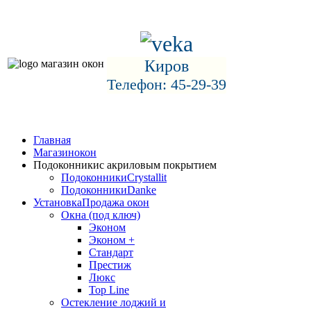
Киров
Телефон: 45-29-39
Главная
Магазин
окон
Подоконники
с акриловым покрытием
Подоконники
Crystallit
Подоконники
Danke
Установка
Продажа окон
Окна (под ключ)
Эконом
Эконом +
Стандарт
Престиж
Люкс
Top Line
Остекление лоджий и