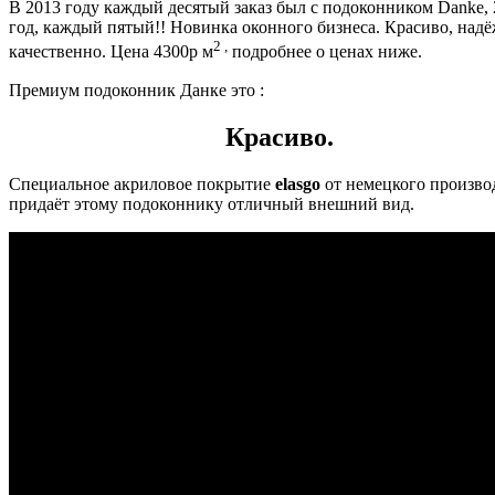
В 2013 году каждый десятый заказ был с подоконником Danke,
год, каждый пятый!! Новинка оконного бизнеса. Красиво, надё
2 ,
качественно. Цена 4300р м
подробнее о ценах ниже.
Премиум подоконник Данке это :
Красиво.
Специальное акриловое покрытие
elasgo
от немецкого произво
придаёт этому подоконнику отличный внешний вид.