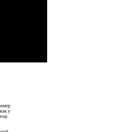
ример
как у
спор
нной