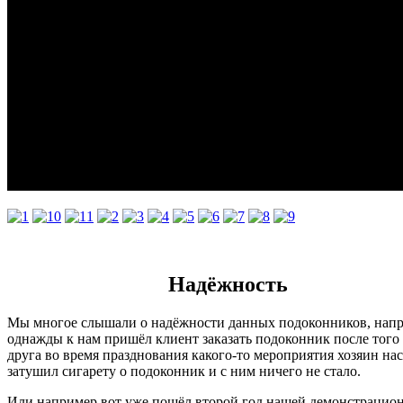
Надёжность
Мы многое слышали о надёжности данных подоконников, нап
однажды к нам пришёл клиент заказать подоконник после того 
друга во время празднования какого-то мероприятия хозяин на
затушил сигарету о подоконник и с ним ничего не стало.
Или например вот уже пошёл второй год нашей демонстрацио