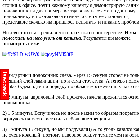
стойки в офисе, почти каждому клиенту я демонстрирую данн
подоконники и для примера всегда вожу ключами по данному
подоконнику и показываю что ничего с ним не становится,
представьте сколько им пришлось испытать, и никаких проблем
Но для статьи мы решили что надо что-то поинтереснее.
И мы
положили на него уголь от кальяна.
Результаты вы можете
посмотреть ниже.
Стандартный подоконник слева. Через 15 секунд сгорел не тол
внешний слой ламинации, но и сама структура. А теперь подо
Danke, будем идти по порядку по областям отмеченных на фото
1) 3 минуты, акриловый слой прожгло, начала прожигатся осно
подоконника.
2) 1,5 минуты. Вспучилось но после каким то образом покрыти
вернулось на место, остались небольшие трещины.
3) 1 минута 15 секунд, но мы поддували)) А то уголь казался ка
не очень красный, поэтому наверное вокруг темнее чем на ост