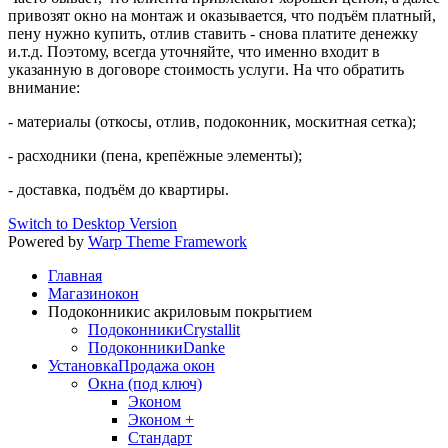
привозят окно на монтаж и оказывается, что подъём платный,
пену нужно купить, отлив ставить - снова платите денежку
и.т.д. Поэтому, всегда уточняйте, что именно входит в
указанную в договоре стоимость услуги. На что обратить
внимание:
- материалы (откосы, отлив, подоконник, москитная сетка);
- расходники (пена, крепёжные элементы);
- доставка, подъём до квартиры.
Switch to Desktop Version
Powered by
Warp Theme Framework
Главная
Магазин
окон
Подоконники
с акриловым покрытием
Подоконники
Crystallit
Подоконники
Danke
Установка
Продажа окон
Окна (под ключ)
Эконом
Эконом +
Стандарт