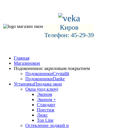
Киров
Телефон: 45-29-39
Главная
Магазин
окон
Подоконники
с акриловым покрытием
Подоконники
Crystallit
Подоконники
Danke
Установка
Продажа окон
Окна (под ключ)
Эконом
Эконом +
Стандарт
Престиж
Люкс
Top Line
Остекление лоджий и