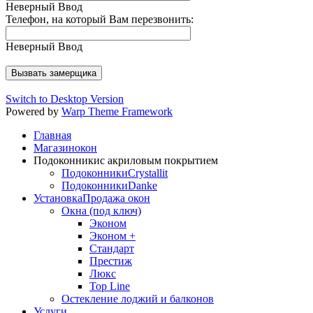
Неверный Ввод
Телефон, на который Вам перезвонить:
Неверный Ввод
Switch to Desktop Version
Powered by
Warp Theme Framework
Главная
Магазин
окон
Подоконники
с акриловым покрытием
Подоконники
Crystallit
Подоконники
Danke
Установка
Продажа окон
Окна (под ключ)
Эконом
Эконом +
Стандарт
Престиж
Люкс
Top Line
Остекление лоджий и балконов
Услуги