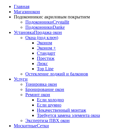
Главная
Магазин
окон
Подоконники
с акриловым покрытием
Подоконники
Crystallit
Подоконники
Danke
Установка
Продажа окон
Окна (под ключ)
Эконом
Эконом +
Стандарт
Престиж
Люкс
Top Line
Остекление лоджий и балконов
Услуги
Тонировка окон
Бронирование окон
Ремонт окон
Если холодно
Если шумно
Некачественный монтаж
Требуется замена элемента окна
Экспертиза ПВХ окон
Москитные
Сетки