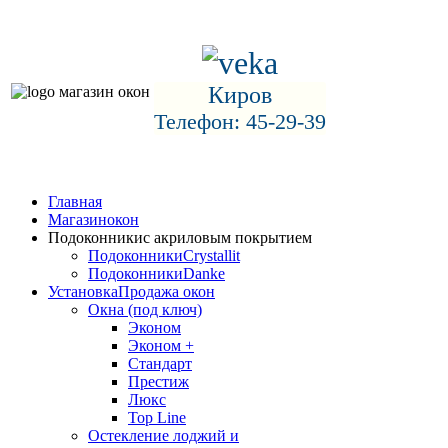
Киров
Телефон: 45-29-39
Главная
Магазин
окон
Подоконники
с акриловым покрытием
Подоконники
Crystallit
Подоконники
Danke
Установка
Продажа окон
Окна (под ключ)
Эконом
Эконом +
Стандарт
Престиж
Люкс
Top Line
Остекление лоджий и