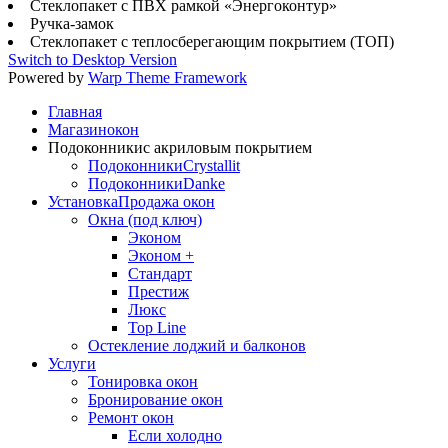
Стеклопакет с ПВХ рамкой «Энергоконтур»
Ручка-замок
Cтеклопакет с теплосберегающим покрытием (ТОП)
Switch to Desktop Version
Powered by
Warp Theme Framework
Главная
Магазин
окон
Подоконники
с акриловым покрытием
Подоконники
Crystallit
Подоконники
Danke
Установка
Продажа окон
Окна (под ключ)
Эконом
Эконом +
Стандарт
Престиж
Люкс
Top Line
Остекление лоджий и балконов
Услуги
Тонировка окон
Бронирование окон
Ремонт окон
Если холодно